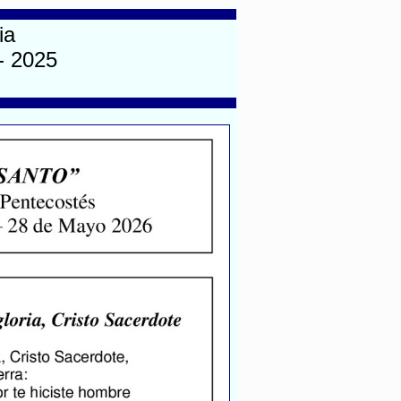
ia
- 2025