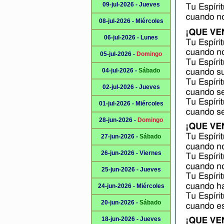
09-jul-2026 - Jueves
08-jul-2026 - Miércoles
06-jul-2026 - Lunes
05-jul-2026 -
Domingo
04-jul-2026 -
Sábado
02-jul-2026 - Jueves
01-jul-2026 - Miércoles
28-jun-2026 -
Domingo
27-jun-2026 -
Sábado
26-jun-2026 - Viernes
25-jun-2026 - Jueves
24-jun-2026 - Miércoles
20-jun-2026 -
Sábado
18-jun-2026 - Jueves