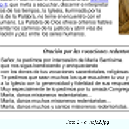
Foto 2 -
a_hoja2.jpg