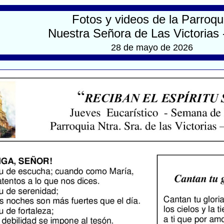
Fotos y videos de la Parroqu
Nuestra Señora de Las Victorias 
28 de mayo de 2026