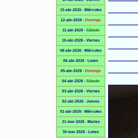
15-abr-2026 - Miércoles
12-abr-2026 -
Domingo
11-abr-2026 -
Sábado
10-abr-2026 - Viernes
08-abr-2026 - Miércoles
06-abr-2026 - Lunes
05-abr-2026 -
Domingo
04-abr-2026 -
Sábado
03-abr-2026 - Viernes
02-abr-2026 - Jueves
01-abr-2026 - Miércoles
31-mar-2026 - Martes
30-mar-2026 - Lunes