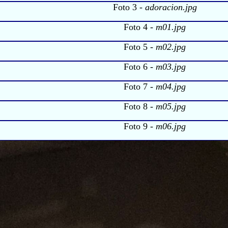
Foto 3 -
adoracion.jpg
Foto 4 -
m01.jpg
Foto 5 -
m02.jpg
Foto 6 -
m03.jpg
Foto 7 -
m04.jpg
Foto 8 -
m05.jpg
Foto 9 -
m06.jpg