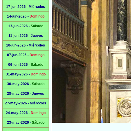
17-jun-2026 - Miércoles
14-jun-2026 -
Domingo
13-jun-2026 -
Sábado
11-jun-2026 - Jueves
10-jun-2026 - Miércoles
07-jun-2026 -
Domingo
06-jun-2026 -
Sábado
31-may-2026 -
Domingo
30-may-2026 -
Sábado
28-may-2026 - Jueves
27-may-2026 - Miércoles
24-may-2026 -
Domingo
23-may-2026 -
Sábado