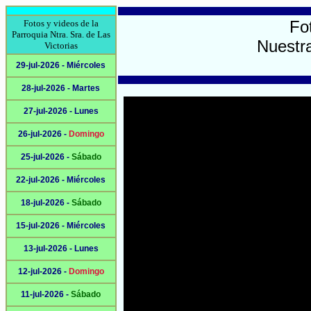
Fo
Fotos y videos de la
Parroquia Ntra. Sra. de Las
Nuestra
Victorias
29-jul-2026 - Miércoles
28-jul-2026 - Martes
27-jul-2026 - Lunes
26-jul-2026 -
Domingo
25-jul-2026 -
Sábado
22-jul-2026 - Miércoles
18-jul-2026 -
Sábado
15-jul-2026 - Miércoles
13-jul-2026 - Lunes
12-jul-2026 -
Domingo
11-jul-2026 -
Sábado