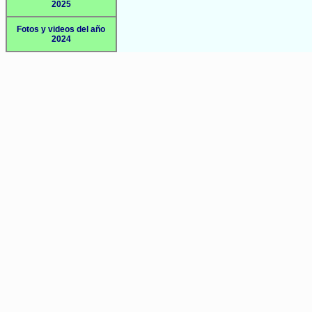
2025
Fotos y videos del año
2024