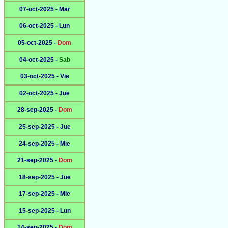
07-oct-2025 - Mar
06-oct-2025 - Lun
05-oct-2025 -
Dom
04-oct-2025 -
Sab
03-oct-2025 - Vie
02-oct-2025 - Jue
28-sep-2025 -
Dom
25-sep-2025 - Jue
24-sep-2025 - Mie
21-sep-2025 -
Dom
18-sep-2025 - Jue
17-sep-2025 - Mie
15-sep-2025 - Lun
14-sep-2025 -
Dom