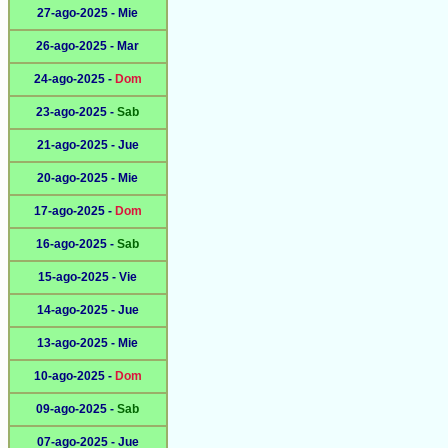
27-ago-2025 - Mie
26-ago-2025 - Mar
24-ago-2025 -
Dom
23-ago-2025 -
Sab
21-ago-2025 - Jue
20-ago-2025 - Mie
17-ago-2025 -
Dom
16-ago-2025 -
Sab
15-ago-2025 - Vie
14-ago-2025 - Jue
13-ago-2025 - Mie
10-ago-2025 -
Dom
09-ago-2025 -
Sab
07-ago-2025 - Jue