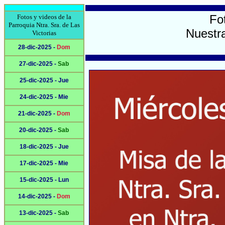
Fo
Fotos y videos de la
Parroquia Ntra. Sra. de Las
Nuestra
Victorias
28-dic-2025 -
Dom
27-dic-2025 -
Sab
25-dic-2025 - Jue
24-dic-2025 - Mie
21-dic-2025 -
Dom
20-dic-2025 -
Sab
18-dic-2025 - Jue
17-dic-2025 - Mie
15-dic-2025 - Lun
14-dic-2025 -
Dom
13-dic-2025 -
Sab