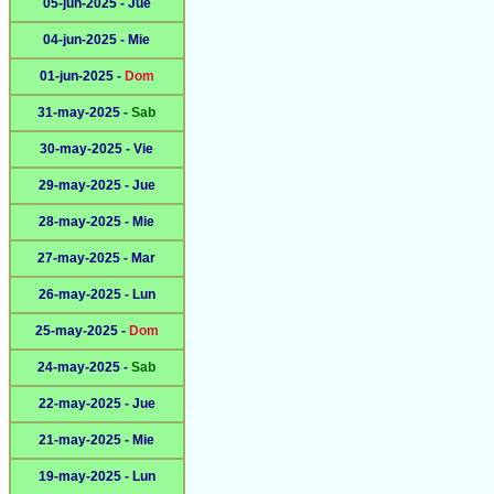
05-jun-2025 - Jue
04-jun-2025 - Mie
01-jun-2025 -
Dom
31-may-2025 -
Sab
30-may-2025 - Vie
29-may-2025 - Jue
28-may-2025 - Mie
27-may-2025 - Mar
26-may-2025 - Lun
25-may-2025 -
Dom
24-may-2025 -
Sab
22-may-2025 - Jue
21-may-2025 - Mie
19-may-2025 - Lun