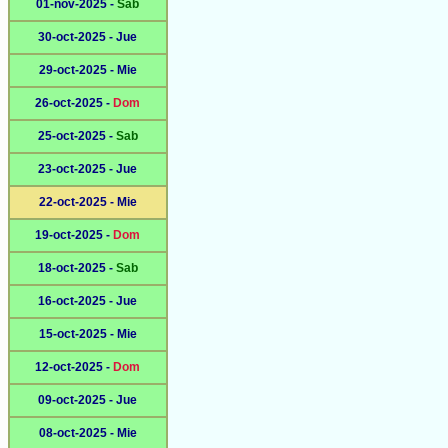
01-nov-2025 -
Sab
30-oct-2025 - Jue
29-oct-2025 - Mie
26-oct-2025 -
Dom
25-oct-2025 -
Sab
23-oct-2025 - Jue
22-oct-2025 - Mie
19-oct-2025 -
Dom
18-oct-2025 -
Sab
16-oct-2025 - Jue
15-oct-2025 - Mie
12-oct-2025 -
Dom
09-oct-2025 - Jue
08-oct-2025 - Mie