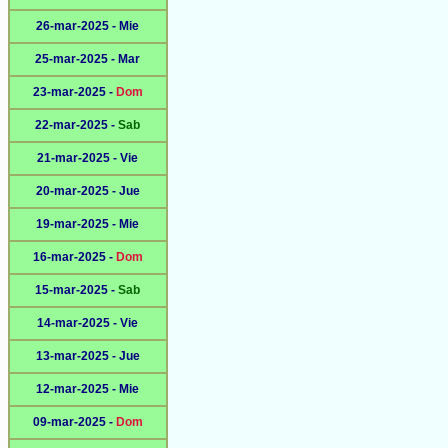
26-mar-2025 - Mie
25-mar-2025 - Mar
23-mar-2025 -
Dom
22-mar-2025 -
Sab
21-mar-2025 - Vie
20-mar-2025 - Jue
19-mar-2025 - Mie
16-mar-2025 -
Dom
15-mar-2025 -
Sab
14-mar-2025 - Vie
13-mar-2025 - Jue
12-mar-2025 - Mie
09-mar-2025 -
Dom