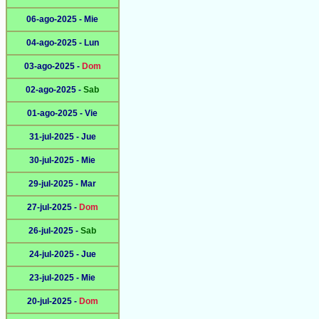
06-ago-2025 - Mie
04-ago-2025 - Lun
03-ago-2025 -
Dom
02-ago-2025 -
Sab
01-ago-2025 - Vie
31-jul-2025 - Jue
30-jul-2025 - Mie
29-jul-2025 - Mar
27-jul-2025 -
Dom
26-jul-2025 -
Sab
24-jul-2025 - Jue
23-jul-2025 - Mie
20-jul-2025 -
Dom