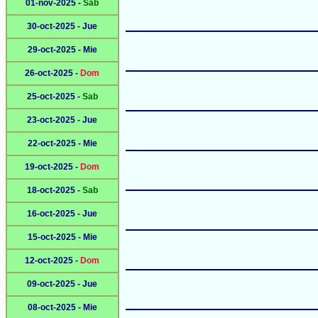
01-nov-2025 -
Sab
30-oct-2025 - Jue
29-oct-2025 - Mie
26-oct-2025 -
Dom
25-oct-2025 -
Sab
23-oct-2025 - Jue
22-oct-2025 - Mie
19-oct-2025 -
Dom
18-oct-2025 -
Sab
16-oct-2025 - Jue
15-oct-2025 - Mie
12-oct-2025 -
Dom
09-oct-2025 - Jue
08-oct-2025 - Mie