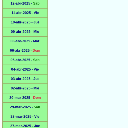
12-abr-2025 -
Sab
11-abr-2025 - Vie
10-abr-2025 - Jue
09-abr-2025 - Mie
08-abr-2025 - Mar
06-abr-2025 -
Dom
05-abr-2025 -
Sab
04-abr-2025 - Vie
03-abr-2025 - Jue
02-abr-2025 - Mie
30-mar-2025 -
Dom
29-mar-2025 -
Sab
28-mar-2025 - Vie
27-mar-2025 - Jue