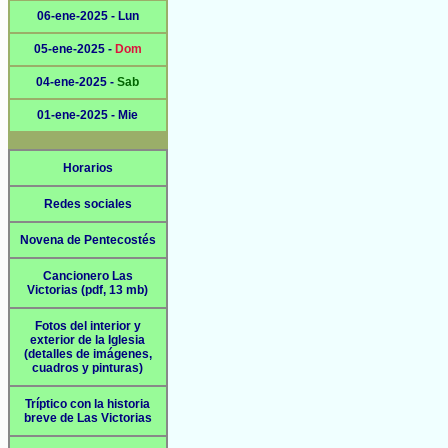
06-ene-2025 - Lun
05-ene-2025 -
Dom
04-ene-2025 -
Sab
01-ene-2025 - Mie
Horarios
Redes sociales
Novena de Pentecostés
Cancionero Las
Victorias (pdf, 13 mb)
Fotos del interior y
exterior de la Iglesia
(detalles de imágenes,
cuadros y pinturas)
Tríptico con la historia
breve de Las Victorias