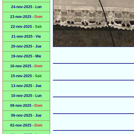
24-nov-2025 - Lun
23-nov-2025 -
Dom
22-nov-2025 -
Sab
21-nov-2025 - Vie
20-nov-2025 - Jue
19-nov-2025 - Mie
16-nov-2025 -
Dom
15-nov-2025 -
Sab
13-nov-2025 - Jue
10-nov-2025 - Lun
09-nov-2025 -
Dom
06-nov-2025 - Jue
02-nov-2025 -
Dom