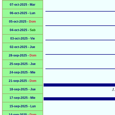
07-oct-2025 - Mar
06-oct-2025 - Lun
05-oct-2025 -
Dom
04-oct-2025 -
Sab
03-oct-2025 - Vie
02-oct-2025 - Jue
28-sep-2025 -
Dom
25-sep-2025 - Jue
24-sep-2025 - Mie
21-sep-2025 -
Dom
J
18-sep-2025 - Jue
17-sep-2025 - Mie
15-sep-2025 - Lun
14-sep-2025 -
Dom