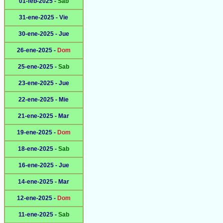
01-feb-2025 -
Sab
31-ene-2025 - Vie
30-ene-2025 - Jue
26-ene-2025 -
Dom
25-ene-2025 -
Sab
23-ene-2025 - Jue
22-ene-2025 - Mie
21-ene-2025 - Mar
19-ene-2025 -
Dom
18-ene-2025 -
Sab
16-ene-2025 - Jue
14-ene-2025 - Mar
12-ene-2025 -
Dom
11-ene-2025 -
Sab