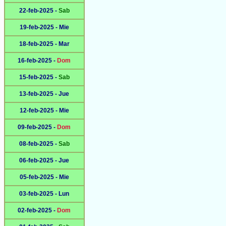
22-feb-2025 -
Sab
19-feb-2025 - Mie
18-feb-2025 - Mar
16-feb-2025 -
Dom
15-feb-2025 -
Sab
13-feb-2025 - Jue
12-feb-2025 - Mie
09-feb-2025 -
Dom
08-feb-2025 -
Sab
06-feb-2025 - Jue
05-feb-2025 - Mie
03-feb-2025 - Lun
02-feb-2025 -
Dom