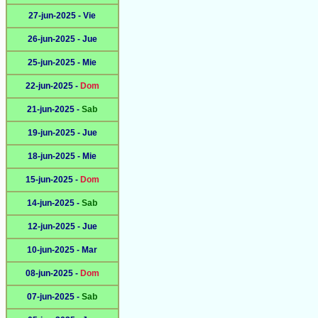
27-jun-2025 - Vie
26-jun-2025 - Jue
25-jun-2025 - Mie
22-jun-2025 -
Dom
21-jun-2025 -
Sab
19-jun-2025 - Jue
18-jun-2025 - Mie
15-jun-2025 -
Dom
14-jun-2025 -
Sab
12-jun-2025 - Jue
10-jun-2025 - Mar
08-jun-2025 -
Dom
07-jun-2025 -
Sab