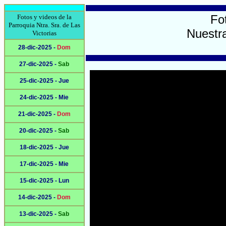
Fo
Fotos y videos de la
Parroquia Ntra. Sra. de Las
Nuestra
Victorias
28-dic-2025 -
Dom
27-dic-2025 -
Sab
25-dic-2025 - Jue
24-dic-2025 - Mie
21-dic-2025 -
Dom
20-dic-2025 -
Sab
18-dic-2025 - Jue
17-dic-2025 - Mie
15-dic-2025 - Lun
14-dic-2025 -
Dom
13-dic-2025 -
Sab