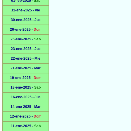
01-feb-2025 -
Sab
31-ene-2025 - Vie
30-ene-2025 - Jue
26-ene-2025 -
Dom
25-ene-2025 -
Sab
23-ene-2025 - Jue
22-ene-2025 - Mie
21-ene-2025 - Mar
19-ene-2025 -
Dom
18-ene-2025 -
Sab
16-ene-2025 - Jue
14-ene-2025 - Mar
12-ene-2025 -
Dom
11-ene-2025 -
Sab