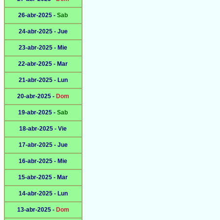
26-abr-2025 -
Sab
24-abr-2025 - Jue
23-abr-2025 - Mie
22-abr-2025 - Mar
21-abr-2025 - Lun
20-abr-2025 -
Dom
19-abr-2025 -
Sab
18-abr-2025 - Vie
17-abr-2025 - Jue
16-abr-2025 - Mie
15-abr-2025 - Mar
14-abr-2025 - Lun
13-abr-2025 -
Dom