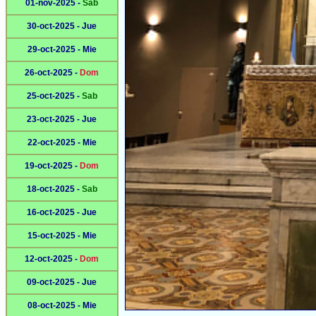
01-nov-2025 -
Sab
30-oct-2025 - Jue
29-oct-2025 - Mie
26-oct-2025 -
Dom
25-oct-2025 -
Sab
23-oct-2025 - Jue
22-oct-2025 - Mie
19-oct-2025 -
Dom
18-oct-2025 -
Sab
16-oct-2025 - Jue
15-oct-2025 - Mie
12-oct-2025 -
Dom
09-oct-2025 - Jue
08-oct-2025 - Mie