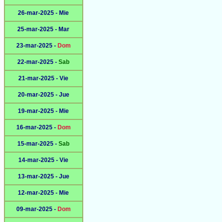
26-mar-2025 - Mie
25-mar-2025 - Mar
23-mar-2025 -
Dom
22-mar-2025 -
Sab
21-mar-2025 - Vie
20-mar-2025 - Jue
19-mar-2025 - Mie
16-mar-2025 -
Dom
15-mar-2025 -
Sab
14-mar-2025 - Vie
13-mar-2025 - Jue
12-mar-2025 - Mie
09-mar-2025 -
Dom