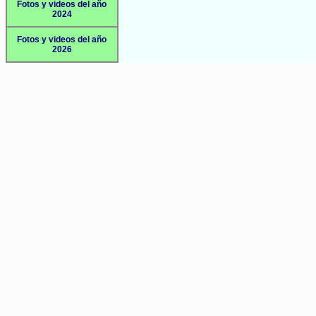
Fotos y videos del año
2024
Fotos y videos del año
2026