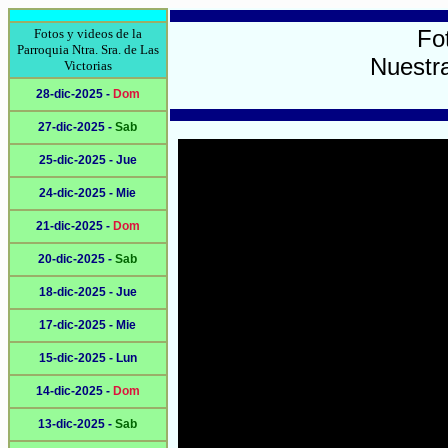
Fo
Fotos y videos de la
Parroquia Ntra. Sra. de Las
Nuestra
Victorias
28-dic-2025 -
Dom
27-dic-2025 -
Sab
25-dic-2025 - Jue
24-dic-2025 - Mie
21-dic-2025 -
Dom
20-dic-2025 -
Sab
18-dic-2025 - Jue
17-dic-2025 - Mie
15-dic-2025 - Lun
14-dic-2025 -
Dom
13-dic-2025 -
Sab