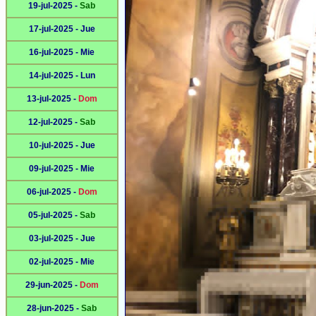
19-jul-2025 -
Sab
17-jul-2025 - Jue
16-jul-2025 - Mie
14-jul-2025 - Lun
13-jul-2025 -
Dom
12-jul-2025 -
Sab
10-jul-2025 - Jue
09-jul-2025 - Mie
06-jul-2025 -
Dom
05-jul-2025 -
Sab
03-jul-2025 - Jue
02-jul-2025 - Mie
29-jun-2025 -
Dom
28-jun-2025 -
Sab