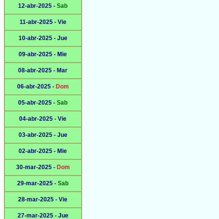
12-abr-2025 -
Sab
11-abr-2025 - Vie
10-abr-2025 - Jue
09-abr-2025 - Mie
08-abr-2025 - Mar
06-abr-2025 -
Dom
05-abr-2025 -
Sab
04-abr-2025 - Vie
03-abr-2025 - Jue
02-abr-2025 - Mie
30-mar-2025 -
Dom
29-mar-2025 -
Sab
28-mar-2025 - Vie
27-mar-2025 - Jue