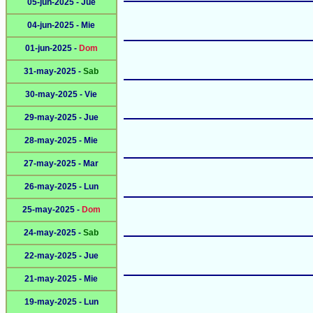
05-jun-2025 - Jue
04-jun-2025 - Mie
01-jun-2025 -
Dom
31-may-2025 -
Sab
30-may-2025 - Vie
29-may-2025 - Jue
28-may-2025 - Mie
27-may-2025 - Mar
26-may-2025 - Lun
25-may-2025 -
Dom
24-may-2025 -
Sab
22-may-2025 - Jue
21-may-2025 - Mie
19-may-2025 - Lun