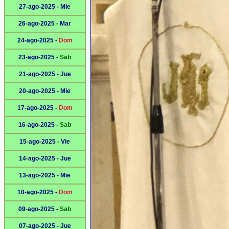
27-ago-2025 - Mie
26-ago-2025 - Mar
24-ago-2025 -
Dom
23-ago-2025 -
Sab
21-ago-2025 - Jue
20-ago-2025 - Mie
17-ago-2025 -
Dom
16-ago-2025 -
Sab
15-ago-2025 - Vie
14-ago-2025 - Jue
13-ago-2025 - Mie
10-ago-2025 -
Dom
09-ago-2025 -
Sab
07-ago-2025 - Jue