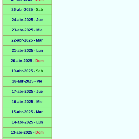
26-abr-2025 -
Sab
24-abr-2025 - Jue
23-abr-2025 - Mie
22-abr-2025 - Mar
21-abr-2025 - Lun
20-abr-2025 -
Dom
19-abr-2025 -
Sab
18-abr-2025 - Vie
17-abr-2025 - Jue
16-abr-2025 - Mie
15-abr-2025 - Mar
14-abr-2025 - Lun
13-abr-2025 -
Dom