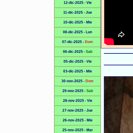
12-dic-2025 - Vie
11-dic-2025 - Jue
10-dic-2025 - Mie
08-dic-2025 - Lun
07-dic-2025 -
Dom
06-dic-2025 -
Sab
05-dic-2025 - Vie
03-dic-2025 - Mie
30-nov-2025 -
Dom
29-nov-2025 -
Sab
28-nov-2025 - Vie
27-nov-2025 - Jue
26-nov-2025 - Mie
25-nov-2025 - Mar