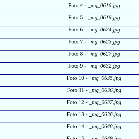
Foto 4 -
_mg_0616.jpg
Foto 5 -
_mg_0619.jpg
Foto 6 -
_mg_0624.jpg
Foto 7 -
_mg_0625.jpg
Foto 8 -
_mg_0627.jpg
Foto 9 -
_mg_0632.jpg
Foto 10 -
_mg_0635.jpg
Foto 11 -
_mg_0636.jpg
Foto 12 -
_mg_0637.jpg
Foto 13 -
_mg_0638.jpg
Foto 14 -
_mg_0648.jpg
Foto 15 -
_mg_0649.jpg