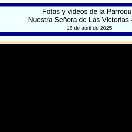
Fotos y videos de la Parroqu
Nuestra Señora de Las Victorias 
18 de abril de 2025