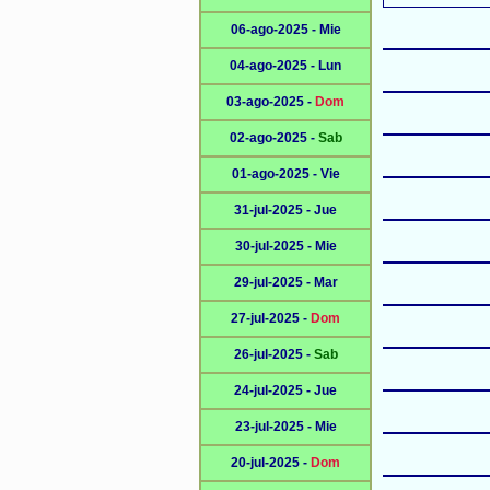
06-ago-2025 - Mie
04-ago-2025 - Lun
03-ago-2025 -
Dom
02-ago-2025 -
Sab
01-ago-2025 - Vie
31-jul-2025 - Jue
30-jul-2025 - Mie
29-jul-2025 - Mar
27-jul-2025 -
Dom
26-jul-2025 -
Sab
24-jul-2025 - Jue
23-jul-2025 - Mie
20-jul-2025 -
Dom