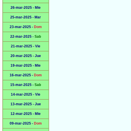
26-mar-2025 - Mie
25-mar-2025 - Mar
23-mar-2025 -
Dom
22-mar-2025 -
Sab
21-mar-2025 - Vie
20-mar-2025 - Jue
19-mar-2025 - Mie
16-mar-2025 -
Dom
15-mar-2025 -
Sab
14-mar-2025 - Vie
13-mar-2025 - Jue
12-mar-2025 - Mie
09-mar-2025 -
Dom