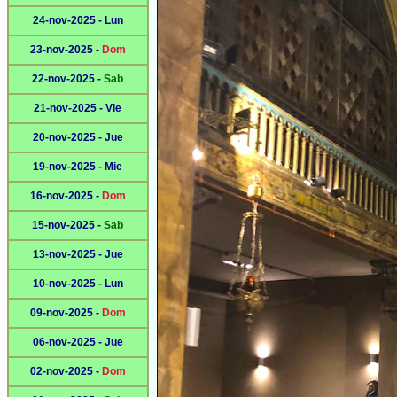
24-nov-2025 - Lun
23-nov-2025 -
Dom
22-nov-2025 -
Sab
21-nov-2025 - Vie
20-nov-2025 - Jue
19-nov-2025 - Mie
16-nov-2025 -
Dom
15-nov-2025 -
Sab
13-nov-2025 - Jue
10-nov-2025 - Lun
09-nov-2025 -
Dom
06-nov-2025 - Jue
02-nov-2025 -
Dom