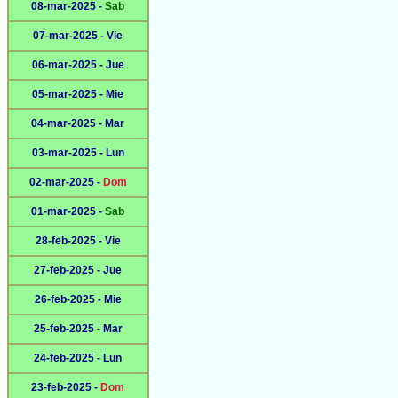
08-mar-2025 -
Sab
07-mar-2025 - Vie
06-mar-2025 - Jue
05-mar-2025 - Mie
04-mar-2025 - Mar
03-mar-2025 - Lun
02-mar-2025 -
Dom
01-mar-2025 -
Sab
28-feb-2025 - Vie
27-feb-2025 - Jue
26-feb-2025 - Mie
25-feb-2025 - Mar
24-feb-2025 - Lun
23-feb-2025 -
Dom