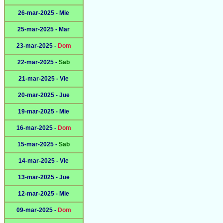
26-mar-2025 - Mie
25-mar-2025 - Mar
23-mar-2025 -
Dom
22-mar-2025 -
Sab
21-mar-2025 - Vie
20-mar-2025 - Jue
19-mar-2025 - Mie
16-mar-2025 -
Dom
15-mar-2025 -
Sab
14-mar-2025 - Vie
13-mar-2025 - Jue
12-mar-2025 - Mie
09-mar-2025 -
Dom