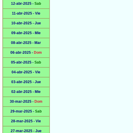
12-abr-2025 -
Sab
11-abr-2025 - Vie
10-abr-2025 - Jue
09-abr-2025 - Mie
08-abr-2025 - Mar
06-abr-2025 -
Dom
05-abr-2025 -
Sab
04-abr-2025 - Vie
03-abr-2025 - Jue
02-abr-2025 - Mie
30-mar-2025 -
Dom
29-mar-2025 -
Sab
28-mar-2025 - Vie
27-mar-2025 - Jue