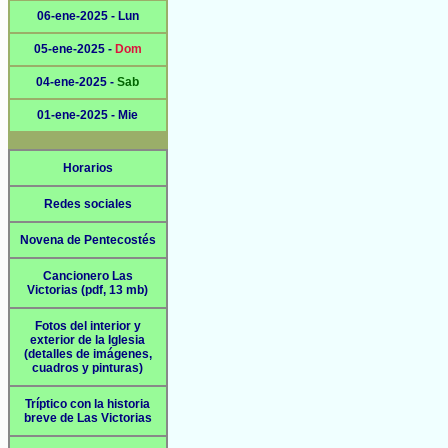
06-ene-2025 - Lun
05-ene-2025 -
Dom
04-ene-2025 -
Sab
01-ene-2025 - Mie
Horarios
Redes sociales
Novena de Pentecostés
Cancionero Las
Victorias (pdf, 13 mb)
Fotos del interior y
exterior de la Iglesia
(detalles de imágenes,
cuadros y pinturas)
Tríptico con la historia
breve de Las Victorias