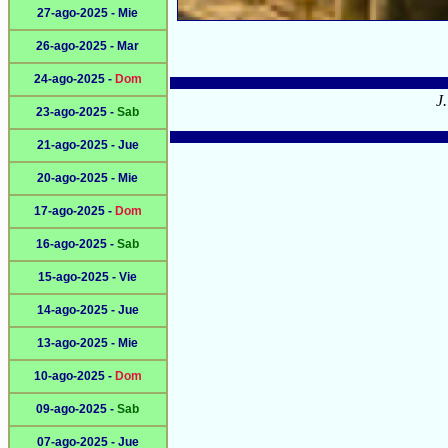
27-ago-2025 - Mie
26-ago-2025 - Mar
24-ago-2025 -
Dom
23-ago-2025 -
Sab
21-ago-2025 - Jue
20-ago-2025 - Mie
17-ago-2025 -
Dom
16-ago-2025 -
Sab
15-ago-2025 - Vie
14-ago-2025 - Jue
13-ago-2025 - Mie
10-ago-2025 -
Dom
09-ago-2025 -
Sab
07-ago-2025 - Jue