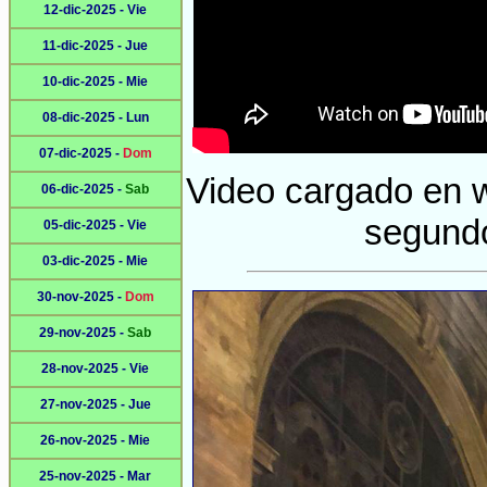
12-dic-2025 - Vie
11-dic-2025 - Jue
10-dic-2025 - Mie
08-dic-2025 - Lun
07-dic-2025 -
Dom
Video cargado en 
06-dic-2025 -
Sab
segundo
05-dic-2025 - Vie
03-dic-2025 - Mie
30-nov-2025 -
Dom
29-nov-2025 -
Sab
28-nov-2025 - Vie
27-nov-2025 - Jue
26-nov-2025 - Mie
25-nov-2025 - Mar