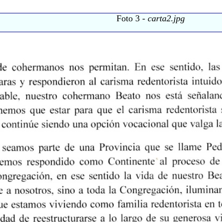
Foto 3 -
carta2.jpg