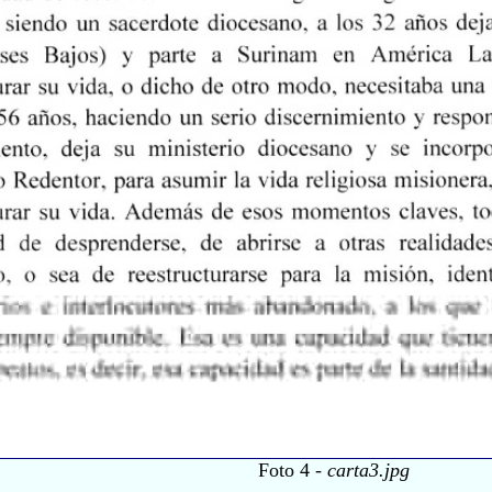
Foto 4 -
carta3.jpg