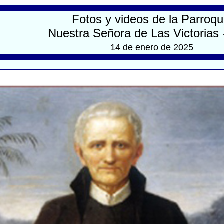
Fotos y videos de la Parroqu
Nuestra Señora de Las Victorias 
14 de enero de 2025