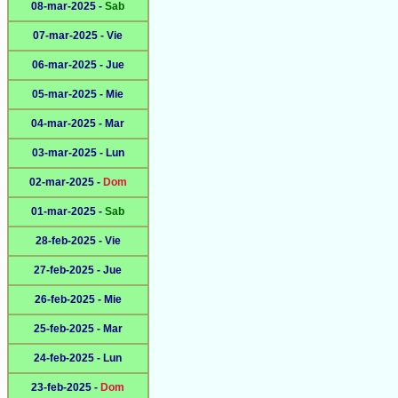
08-mar-2025 -
Sab
07-mar-2025 - Vie
06-mar-2025 - Jue
05-mar-2025 - Mie
04-mar-2025 - Mar
03-mar-2025 - Lun
02-mar-2025 -
Dom
01-mar-2025 -
Sab
28-feb-2025 - Vie
27-feb-2025 - Jue
26-feb-2025 - Mie
25-feb-2025 - Mar
24-feb-2025 - Lun
23-feb-2025 -
Dom