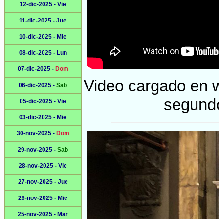
12-dic-2025 - Vie
11-dic-2025 - Jue
10-dic-2025 - Mie
08-dic-2025 - Lun
07-dic-2025 -
Dom
Video cargado en 
06-dic-2025 -
Sab
segundo
05-dic-2025 - Vie
03-dic-2025 - Mie
30-nov-2025 -
Dom
29-nov-2025 -
Sab
28-nov-2025 - Vie
27-nov-2025 - Jue
26-nov-2025 - Mie
25-nov-2025 - Mar