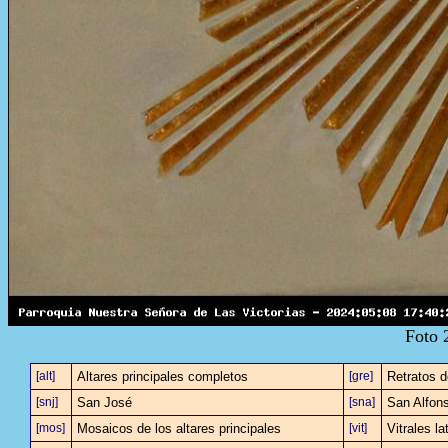
Foto 
[alt]
Altares principales completos
[gre]
Retratos d
[snj]
San José
[sna]
San Alfons
[mos]
Mosaicos de los altares principales
[vit]
Vitrales la