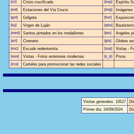
[cri]
Cristo crucificado
[esp]
Espíritu S
[est]
Estaciones del Vía Crucis
[img]
Imágenes 
[gol]
Gólgota
[hor]
Exposició
[luj]
Virgen de Luján
[qba]
Bautisteri
[med]
Santos pintados en los medallones
[tan]
Angeles pi
[yci]
Cinerario
[gla]
Globos az
[esc]
Escudo redentorista
[sup]
Vistas - F
[aaa]
Vistas - Fotos exteriores modernas
[y_p]
Pisos
[zca]
Carteles para promocionar las redes sociales
Visitas generales: 10527
Di
Primer día: 24/09/2024
Dí