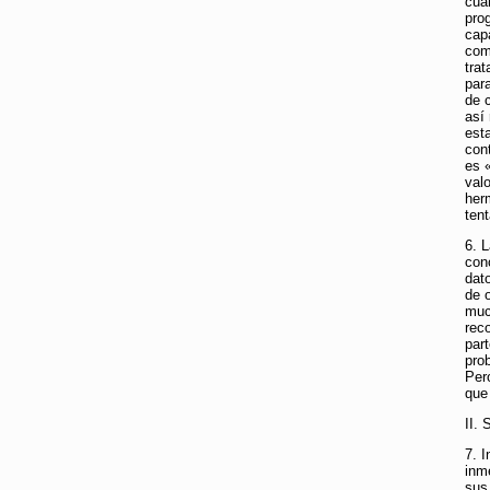
cua
pro
cap
com
tra
par
de c
así
est
con
es 
val
her
ten
6. 
con
dato
de 
muc
rec
par
pro
Per
que
II.
7. 
inm
sus 