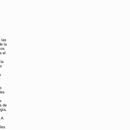
,
 las
e la
cos
a el
 la
io
n
e.
les
e
a de
ogía,
 A
les.