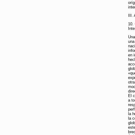
oríg
inte
II
10.
Inte
Una
una
nac
inf
en 
hec
acc
glo
«qu
exp
otr
mod
dir
El 
a t
res
per
la h
la 
glo
est
bre