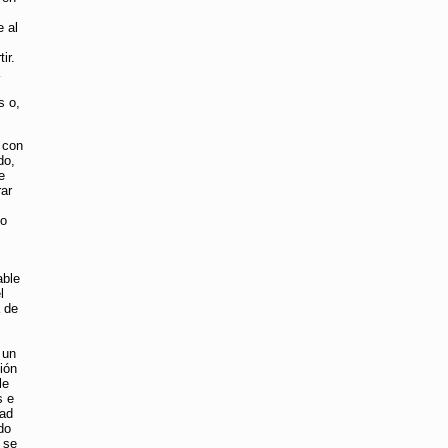
e al
ir.
s o,
n con
do,
e
rar
to
able
l
 de
 un
ión
le
s e
dad
do
 se