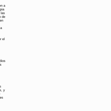
en a
pia
 las
o de
ten
la
r el
dios
es
s
s, y
e
ses