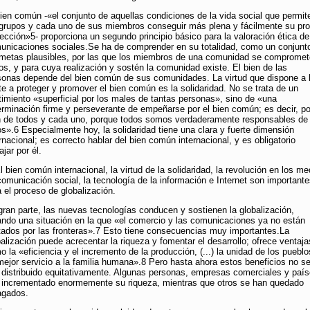
bien común -«el conjunto de aquellas condiciones de la vida social que permit
 grupos y cada uno de sus miembros conseguir más plena y fácilmente su pro
fección»5- proporciona un segundo principio básico para la valoración ética de
unicaciones sociales.Se ha de comprender en su totalidad, como un conjunt
 metas plausibles, por las que los miembros de una comunidad se comprome
tos, y para cuya realización y sostén la comunidad existe. El bien de las
sonas depende del bien común de sus comunidades. La virtud que dispone a 
te a proteger y promover el bien común es la solidaridad. No se trata de un
timiento «superficial por los males de tantas personas», sino de «una
erminación firme y perseverante de empeñarse por el bien común; es decir, po
n de todos y cada uno, porque todos somos verdaderamente responsables de
os».6 Especialmente hoy, la solidaridad tiene una clara y fuerte dimensión
rnacional; es correcto hablar del bien común internacional, y es obligatorio
ajar por él.
l bien común internacional, la virtud de la solidaridad, la revolución en los me
comunicación social, la tecnología de la información e Internet son important
a el proceso de globalización.
gran parte, las nuevas tecnologías conducen y sostienen la globalización,
ando una situación en la que «el comercio y las comunicaciones ya no están
itados por las fronteras».7 Esto tiene consecuencias muy importantes.La
alización puede acrecentar la riqueza y fomentar el desarrollo; ofrece ventaja
 la «eficiencia y el incremento de la producción, (...) la unidad de los pueblo
mejor servicio a la familia humana».8 Pero hasta ahora estos beneficios no s
 distribuido equitativamente. Algunas personas, empresas comerciales y paí
 incrementado enormemente su riqueza, mientras que otros se han quedado
agados.