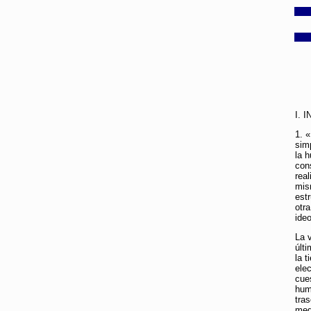
I. 
1. 
sim
la 
con
rea
mis
est
otra
ide
La 
últ
la 
ele
cues
hum
tra
med