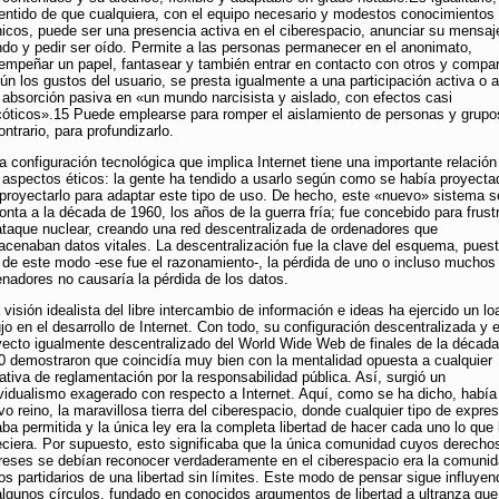
sentido de que cualquiera, con el equipo necesario y modestos conocimientos
nicos, puede ser una presencia activa en el ciberespacio, anunciar su mensaj
do y pedir ser oído. Permite a las personas permanecer en el anonimato,
empeñar un papel, fantasear y también entrar en contacto con otros y compart
ún los gustos del usuario, se presta igualmente a una participación activa o a
 absorción pasiva en «un mundo narcisista y aislado, con efectos casi
cóticos».15 Puede emplearse para romper el aislamiento de personas y grupo
ontrario, para profundizarlo.
a configuración tecnológica que implica Internet tiene una importante relació
 aspectos éticos: la gente ha tendido a usarlo según como se había proyecta
 proyectarlo para adaptar este tipo de uso. De hecho, este «nuevo» sistema s
nta a la década de 1960, los años de la guerra fría; fue concebido para frust
ataque nuclear, creando una red descentralizada de ordenadores que
acenaban datos vitales. La descentralización fue la clave del esquema, pues
 de este modo -ese fue el razonamiento-, la pérdida de uno o incluso muchos
enadores no causaría la pérdida de los datos.
visión idealista del libre intercambio de información e ideas ha ejercido un lo
ujo en el desarrollo de Internet. Con todo, su configuración descentralizada y e
yecto igualmente descentralizado del World Wide Web de finales de la década
0 demostraron que coincidía muy bien con la mentalidad opuesta a cualquier
ativa de reglamentación por la responsabilidad pública. Así, surgió un
ividualismo exagerado con respecto a Internet. Aquí, como se ha dicho, había
o reino, la maravillosa tierra del ciberespacio, donde cualquier tipo de expres
ba permitida y la única ley era la completa libertad de hacer cada uno lo que 
eciera. Por supuesto, esto significaba que la única comunidad cuyos derecho
ereses se debían reconocer verdaderamente en el ciberespacio era la comuni
os partidarios de una libertad sin límites. Este modo de pensar sigue influyen
algunos círculos, fundado en conocidos argumentos de libertad a ultranza que