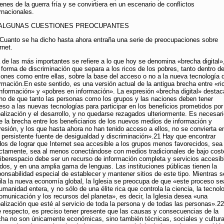
enes de la guerra fría y se convirtiera en un escenario de conflictos
rnacionales.
I. ALGUNAS CUESTIONES PREOCUPANTES
 Cuanto se ha dicho hasta ahora entraña una serie de preocupaciones sobre
rnet.
 de las más importantes se refiere a lo que hoy se denomina «brecha digital»
 forma de discriminación que separa a los ricos de los pobres, tanto dentro de
iones como entre ellas, sobre la base del acceso o no a la nueva tecnología d
ormación.En este sentido, es una versión actual de la antigua brecha entre «ri
información» y «pobres en información». La expresión «brecha digital» destac
ho de que tanto las personas como los grupos y las naciones deben tener
eso a las nuevas tecnologías para participar en los beneficios prometidos por
balización y el desarrollo, y no quedarse rezagados ulteriormente. Es necesar
e la brecha entre los beneficiarios de los nuevos medios de información y
resión, y los que hasta ahora no han tenido acceso a ellos, no se convierta e
a persistente fuente de desigualdad y discriminación».21 Hay que encontrar
os de lograr que Internet sea accesible a los grupos menos favorecidos, sea
ectamente, sea al menos conectándose con medios tradicionales de bajo cost
ciberespacio debe ser un recurso de información completa y servicios accesib
odos, y en una amplia gama de lenguas. Las instituciones públicas tienen la
ponsabilidad especial de establecer y mantener sitios de este tipo. Mientras s
fila la nueva economía global, la Iglesia se preocupa de que «este proceso se
umanidad entera, y no sólo de una élite rica que controla la ciencia, la tecnol
comunicación y los recursos del planeta», es decir, la Iglesia desea «una
balización que esté al servicio de toda la persona y de todas las personas».22
e respecto, es preciso tener presente que las causas y consecuencias de la
cha no son únicamente económicas, sino también técnicas, sociales y cultura