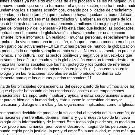
iones enteras ya han sido excluidas de este proceso y se les ha negado un l
el nuevo mundo que se está formando. «La globalización, que ha transformad
fundamente los sistemas económicos, creando posibilidades de crecimiento
speradas, ha hecho también que muchos se hayan quedado al borde del cami
desempleo en los países más desarrollados y la miseria en gran parte de los
ses del hemisferio sur siguen manteniendo a millones de mujeres y hombres a
gen del progreso y del bienestar».9 No está claro que incluso las sociedades
 entrado en el proceso de globalización lo hayan hecho por una elección
namente libre e informada. En realidad, «muchas personas, especialmente las
 pobres, la viven como una imposición, más que como un proceso en el que
den participar activamente».10 En muchas partes del mundo, la globalización
á produciendo un rápido y amplio cambio social. No es unicamente un proces
nómico, sino cultural, con aspectos positivos y negativos a la vez.«Los que
án sometidos a él, a menudo ven la globalización como un torrente destructor
naza las normas sociales que los han protegido y los puntos de referencia
urales que les han dado una orientación en la vida. (...) Los cambios en la
nología y en las relaciones laborales se están produciendo demasiado
idamente para que las culturas puedan responder».11
Una de las principales consecuencias del desconcierto de los últimos años ha
o que el poder ha pasado de los estados nacionales a las corporaciones
nsnacionales. Es importante impulsar y ayudar a estas corporaciones a usar 
er para el bien de la humanidad; y éste supone la necesidad de mayor
unicación y diálogo entre ellas y los organismos implicados, como la Iglesia.
compromiso decidido de practicar la solidaridad al servicio del bien común, de
as naciones y entre ellas, debería informar y guiar nuestro uso de la nueva
nología de la información y de Internet.Esta tecnología puede ser un medio pa
olver problemas humanos, promover el desarrollo integral de las personas y c
mundo regido por la justicia, la paz y el amor.En la actualidad, mucho más qu