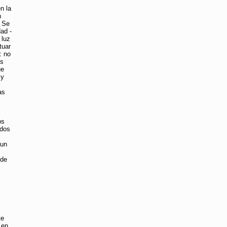
n la
n
2 Se
ad -
 luz
tuar
: no
os
ue
 y
as
os
ados
aun
 de
te
 en