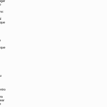
ugar
o
no:
l
 que
o
 que
su
ntro
ra
rear
e