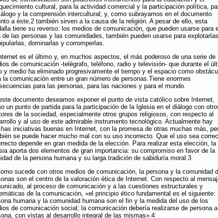
quecimiento cultural, para la actividad comercial y la participación política, pa
diálogo y la comprensión intercultural; y, como subrayamos en el documento
nto a éste,2 también sirven a la causa de la religión. A pesar de ello, esta
alla tiene su reverso: los medios de comunicación, que pueden usarse para e
n de las personas y las comunidades, también pueden usarse para explotarlas
ipularlas, dominarlas y corromperlas.
Internet es el último y, en muchos aspectos, el más poderoso de una serie de
os de comunicación -telégrafo, teléfono, radio y televisión- que durante el úl
lo y medio ha eliminado progresivamente el tiempo y el espacio como obstácu
a la comunicación entre un gran número de personas.Tiene enormes
secuencias para las personas, para las naciones y para el mundo.
este documento deseamos exponer el punto de vista católico sobre Internet,
 un punto de partida para la participación de la Iglesia en el diálogo con otro
tores de la sociedad, especialmente otros grupos religiosos, con respecto al
arrollo y al uso de este admirable instrumento tecnológico. Actualmente hay
has iniciativas buenas en Internet, con la promesa de otras muchas más, pe
bién se puede hacer mucho mal con su uso incorrecto. Que el uso sea correc
orrecto depende en gran medida de la elección. Para realizar esta elección, la
esia aporta dos elementos de gran importancia: su compromiso en favor de la
nidad de la persona humana y su larga tradición de sabiduría moral.3
Como sucede con otros medios de comunicación, la persona y la comunidad 
sonas son el centro de la valoración ética de Internet. Con respecto al mensa
unicado, al proceso de comunicación y a las cuestiones estructurales y
emáticas de la comunicación, «el principio ético fundamental es el siguiente: 
sona humana y la comunidad humana son el fin y la medida del uso de los
ios de comunicación social; la comunicación debería realizarse de persona a
sona, con vistas al desarrollo integral de las mismas».4