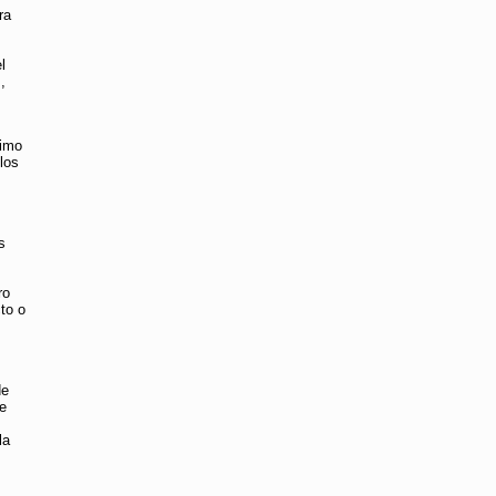
ra
l
,
timo
los
s
ro
to o
de
je
la