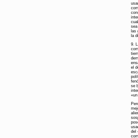
usa
com
con
int
cual
sea
las
la 
9. 
com
tiem
dem
ens
el 
esc
pol
fen
se 
int
«un 
Per
mej
ali
sos
pose
usa
del
com