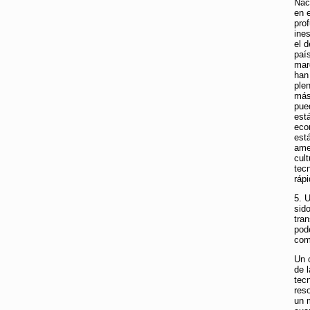
Nac
en 
pro
ine
el 
paí
mar
han
ple
más
pue
est
eco
est
ame
cult
tec
ráp
5. 
sid
tra
pod
com
Un 
de l
tec
res
un 