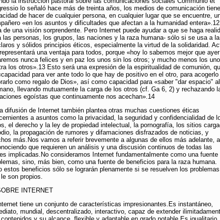
ndo la instrucción pastoral sobre las comunicaciones sociales Communio et
gressio lo señaló hace más de treinta años, los medios de comunicación tiene
acidad de hacer de cualquier persona, en cualquier lugar que se encuentre, u
pañero «en los asuntos y dificultades que afectan a la humanidad entera».1
ta de una visión sorprendente. Pero Internet puede ayudar a que se haga realid
a las personas, los grupos, las naciones y la raza humana- sólo si se usa a la
laros y sólidos principios éticos, especialmente la virtud de la solidaridad. Ac
 representará una ventaja para todos, porque «hoy lo sabemos mejor que ayer
aremos nunca felices y en paz los unos sin los otros; y mucho menos los un
tra los otros».13 Esto será una expresión de la espiritualidad de comunión, q
«capacidad para ver ante todo lo que hay de positivo en el otro, para acogerlo
orarlo como regalo de Dios», así como capacidad para «saber "dar espacio" al
mano, llevando mutuamente la carga de los otros (cf. Ga 6, 2) y rechazando l
taciones egoístas que continuamente nos acechan».14
La difusión de Internet también plantea otras muchas cuestiones éticas
cernientes a asuntos como la privacidad, la seguridad y confidencialidad de l
s, el derecho y la ley de propiedad intelectual, la pornografía, los sitios carg
odio, la propagación de rumores y difamaciones disfrazados de noticias, y
hos más.Nos vamos a referir brevemente a algunas de ellos más adelante, 
onociendo que requieren un análisis y una discusión continuos de todas las
tes implicadas.No consideramos Internet fundamentalmente como una fuente
blemas, sino, más bien, como una fuente de beneficios para la raza humana.
o estos beneficios sólo se lograrán plenamente si se resuelven los problemas
 le son propios.
 SOBRE INTERNET
Internet tiene un conjunto de características impresionantes.Es instantáneo,
ediato, mundial, descentralizado, interactivo, capaz de extender ilimitadamen
contenidos y su alcance, flexible y adaptable en grado notable.Es igualitario,