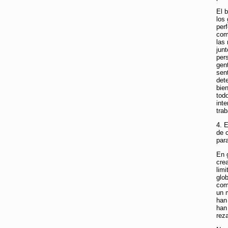
El 
los
per
com
las
jun
per
gen
sen
det
bie
tod
inte
trab
4. E
de 
par
En 
cre
lim
glob
como
un 
han
han
rez