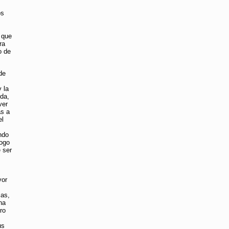
os
n que
ra
o de
de
y la
ida,
ver
as a
el
ndo
logo
 ser
yor
cas,
ha
ro
us