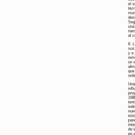
el 
téc
mun
des
Seg
una
nar
al c
8. L
sus
y a
remo
un 
alm
que
ord
Una 
infl
pro
198
tent
ind
nuev
esta
par
int
de l
en 