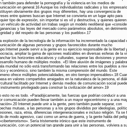
n también para defender la pornografía y la violencia en los medios de
unicación en general.16 Aunque los individualistas radicales y los empresari
stituyen obviamente dos grupos muy diferentes, hay una convergencia de
ereses entre quienes buscan que Internet se convierta en un lugar apto para
quier tipo de expresión, sin importar si es vil y destructiva, y quienes quiere
 un vehículo de actividad sin trabas según un modelo neoliberal que «conside
 ganancias y las leyes del mercado como parámetros absolutos, en detriment
dignidad y del respeto de las personas y los pueblos».17
La explosión de la tecnología de la información ha incrementado la capacidad 
unicación de algunas personas y grupos favorecidos durante mucho
po.Internet puede servir a la gente en su ejercicio responsable de la libertad 
ocracia, ampliar la gama de opciones realizables en diversas esferas de la v
anchar los horizontes educativos y culturales, superar las divisiones y promo
desarrollo humano de múltiples modos. «El libre aluvión de imágenes y palabr
ala mundial no sólo está transformando las relaciones entre los pueblos a niv
ítico y económico, sino también la misma comprensión del mundo. Este
ómeno ofrece múltiples potencialidades, en otro tiempo impensables».18 Cua
basa en valores compartidos arraigados en la naturaleza de la persona, el diá
ercultural facilitado por Internet y demás medios de comunicación social puede
instrumento privilegiado para construir la civilización del amor».19
o esto no es todo. «Paradójicamente, las fuerzas que podrían conducir a una
or comunicación pueden llevar también a un mayor egocentrismo y a una ma
enación».20 Internet puede unir a la gente, pero también puede separar, con
pechas mutuas, a las personas y a los grupos divididos por ideologías, políti
siones, raza, etnia, diferencias intergeneracionales e incluso religión. Ya se 
do de modo agresivo, casi como un arma de guerra, y la gente habla del pelig
 «ciberterrorismo». Sería tristemente irónico que este instrumento de
unicación, con un potencial tan grande para unir a las personas, volviera a s