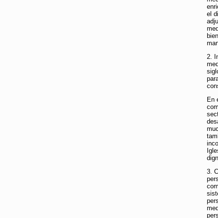
enri
el 
adju
med
bie
man
2. 
medi
sig
par
con
En 
como
sec
des
muc
tam
inc
Igl
dig
3. 
per
com
sist
per
med
per