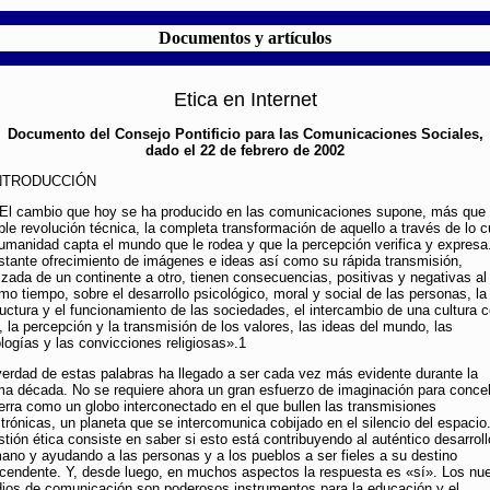
Documentos y artículos
Etica en Internet
Documento del Consejo Pontificio para las Comunicaciones Sociales,
dado el 22 de febrero de 2002
INTRODUCCIÓN
«El cambio que hoy se ha producido en las comunicaciones supone, más que
ple revolución técnica, la completa transformación de aquello a través de lo c
humanidad capta el mundo que le rodea y que la percepción verifica y expresa
stante ofrecimiento de imágenes e ideas así como su rápida transmisión,
lizada de un continente a otro, tienen consecuencias, positivas y negativas al
mo tiempo, sobre el desarrollo psicológico, moral y social de las personas, la
ructura y el funcionamiento de las sociedades, el intercambio de una cultura 
, la percepción y la transmisión de los valores, las ideas del mundo, las
ologías y las convicciones religiosas».1
verdad de estas palabras ha llegado a ser cada vez más evidente durante la
ima década. No se requiere ahora un gran esfuerzo de imaginación para conce
tierra como un globo interconectado en el que bullen las transmisiones
ctrónicas, un planeta que se intercomunica cobijado en el silencio del espacio
tión ética consiste en saber si esto está contribuyendo al auténtico desarroll
ano y ayudando a las personas y a los pueblos a ser fieles a su destino
scendente. Y, desde luego, en muchos aspectos la respuesta es «sí». Los nu
ios de comunicación son poderosos instrumentos para la educación y el