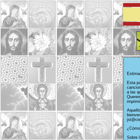
Estima
Esta p
cancion
a las q
Querem
imprimi
Aquello
bienven
jst@ci
¿Cómo 
Sobre l