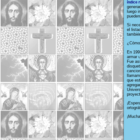
índice
generar
luego i
puede
Si nece
el list
tambié
¿Cómo 
En 199
armar 
Fue así
disque
cancion
llamamo
que est
agregan
Univer
proyect
¡Esper
ortográ
¡Muchas