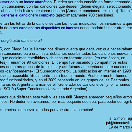
o un
. Pueden ver cada canción en forma separada 
 numérico
índice alfabético
 un cancionero con las canciones que deseen (deben elegirla, seleccionando 
r al final de la lista y presionar el botón [Armar el cancionero religioso]. Tambi
n
(aproximadamente 700 canciones).
generar el cancionero completo
sitan las letras de la canciones con las notas musicales, los invitamos a que
ado de
donde podrán buscar otras ca
otros cancioneros disponibles en internet
n.
surgió este cancionero?
5, con Diego Jesús Herrero nos dimos cuenta que cada vez que necesitába
un cancionero para una misa, debíamos escribir todas las canciones nuevame
 que decidimos escribirlas y dejarlas en formato digital (en esa época, en
ttes). Teníamos 90 canciones. El tiempo fue pasando y compartimos estas
es con otros grupos de la Iglesia, y así fuimos acrecentando este cancionero
s -cariñosamente- "El Supercancionero". La publicación en internet en 1998
uviera accesible -literalmente- para todo el mundo. Posteriormente, fuimos
do funcionalidades, y en el 2009 pensando en los grupos de las Pastorales
sitarias de Argentina, armamos el "Generador de Cancioneros" y lo llamamos
o SCUA (Super Cancionero Universitario Argentino).
amos que disfruten esta web y les sea útil! Siempre aparecen pequeños error
ficos. No duden en avisarnos, por más pequeño que sea, para poder corregirl
 gracias -de nuevo- a todos por vuestra colaboración!
J. Simón Tag
jst@cienciayfe
19 de marzo 