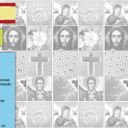
rsonas
antando.
rán
e un