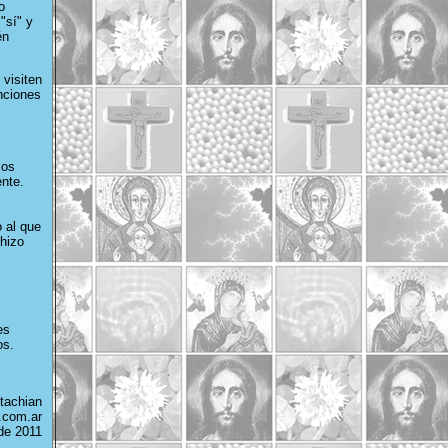
o
"sí" y
én
 visiten
nciones
mos
nte.
 al que
 hizo
es
os.
tachian
.com.ar
de 2011