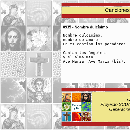
Canciones 
0935 - Nombre dulcísimo
Nombre dulcísimo,

nombre de amore.

En ti confían los pecadores.

Cantan los ángeles.

y el alma mía.

Ave María, Ave María (bis).

C
Proyecto SCUA:
Generación