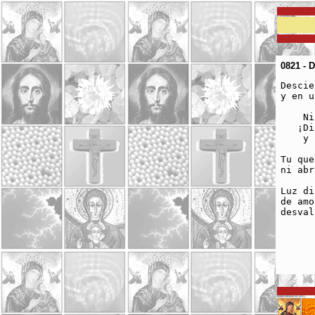
0821 - 
Descie
y en u
    Ni
   ¡Di
    y 
Tu que
ni abr
Luz di
de amo
desval