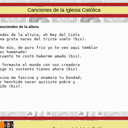
Canciones de la Iglesia Católica
Desciendes de la altura
ndes de la altura, oh Rey del Cielo

na gruta naces del triste suelo (bis).

ño mío, de puro frío yo te veo aquí temblar

os humanado!

cuanto te costó haberme amado (bis).

 formaste el mundo con voz creadora

igo ni sustento tienes ahora (bis)

vina me fascina y enamora tu bondad;

r henchido nacer quisiste pobre y

ido (bis).
