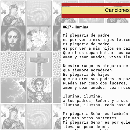
Canciones 
0617 - Ilumina
Mi plegaria de padre 

es por ver a mis hijos felice
Mi plegaria de madre 

es por ver a mis hijos en paz
Que ellos sepan hallar sus ca
amen y sean amados, vivan ilu
Nuestro ruego es plegaria de 
que siempre agradecen. 

Es plegaria de hijos 

que quieren sus padres en paz
Puedan ser como dos luceros, 
amen y sean amados, sean reco
Ilumina, ilumina, 

a los padres, Señor, y a sus 
Ilumina, ilumina, cada paso d
Mi plegaria Señor es también 
por mis otros parientes.

Mi plegaria Señor es por quie
lleva un poco de mí.
