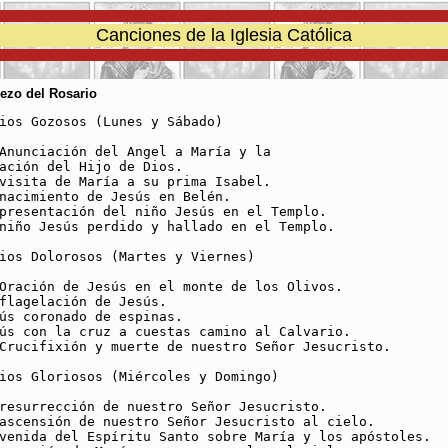
Canciones de la Iglesia Católica
Rezo del Rosario
ios Gozosos (Lunes y Sábado) 

Anunciación del Angel a María y la 

ación del Hijo de Dios.

visita de María a su prima Isabel.

nacimiento de Jesús en Belén.

presentación del niño Jesús en el Templo.

niño Jesús perdido y hallado en el Templo.

ios Dolorosos (Martes y Viernes) 

Oración de Jesús en el monte de los Olivos.

flagelación de Jesús.

ús coronado de espinas.

ús con la cruz a cuestas camino al Calvario.

Crucifixión y muerte de nuestro Señor Jesucristo.

ios Gloriosos (Miércoles y Domingo) 

resurrección de nuestro Señor Jesucristo.

ascensión de nuestro Señor Jesucristo al cielo.

venida del Espíritu Santo sobre María y los apóstoles.
