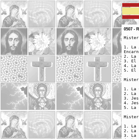
0507 - 
Mister
1. La 
Encarn
2. La 
3. El 
4. La 
5. El 
Mister
1. La 
2. La 
3. Jes
4. Jes
5. La 
Mister
1. La 
2. La 
3. La 