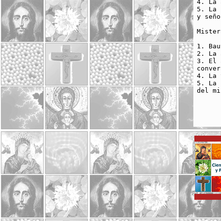
4. La 
5. La 
y seño
Mister
1. Bau
2. La 
3. El 
conver
4. La 
5. La 
del mi