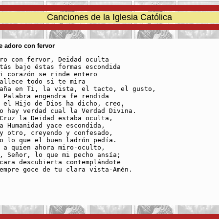
Canciones de la Iglesia Católica
Te adoro con fervor
ro con fervor, Deidad oculta

tás bajo éstas formas escondida

i corazón se rinde entero

allece todo si te mira

aña en Ti, la vista, el tacto, el gusto,

 Palabra engendra fe rendida

 el Hijo de Dios ha dicho, creo,

o hay verdad cual la Verdad Divina.

Cruz la Deidad estaba oculta,

a Humanidad yace escondida,

y otro, creyendo y confesado,

o lo que el buen ladrón pedía.

 a quien ahora miro-oculto,

, Señor, lo que mi pecho ansía;

cara descubierta contemplándote

empre goce de tu clara vista-Amén.
