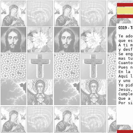
0319 - 
Te ado
que es
A ti m
y desf
Se eng
mas tu
Cuanto
Pues n
En la 
Aquí l
y uno 
Yo pid
Jesús,
Cumple
Que a 
Por si