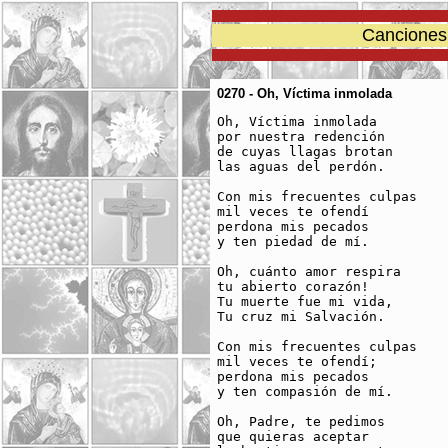
Canciones 
0270 - Oh, Víctima inmolada
Oh, Víctima inmolada

por nuestra redención

de cuyas llagas brotan

las aguas del perdón.

Con mis frecuentes culpas

mil veces te ofendí

perdona mis pecados

y ten piedad de mí.

­Oh, cuánto amor respira

tu abierto corazón!

Tu muerte fue mi vida,

Tu cruz mi Salvación.

Con mis frecuentes culpas

mil veces te ofendí;

perdona mis pecados

y ten compasión de mí.

Oh, Padre, te pedimos

que quieras aceptar
