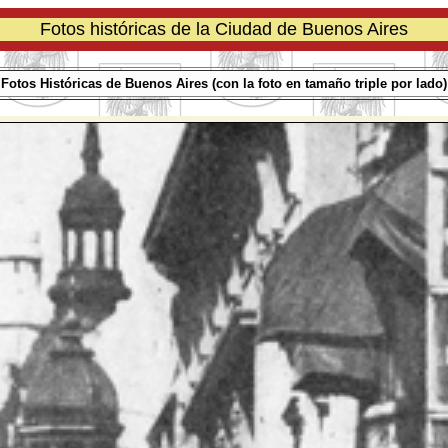
Fotos históricas de la Ciudad de Buenos Aires
Fotos Históricas de Buenos Aires (con la foto en tamaño triple por lado)