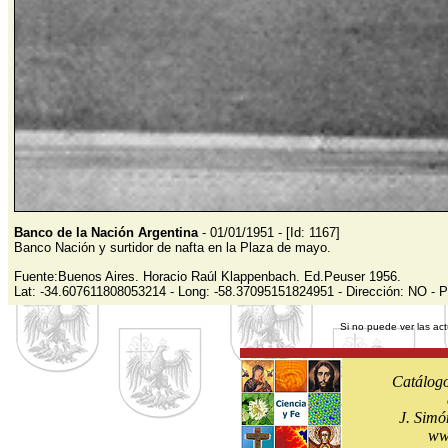
Banco de la Nación Argentina
- 01/01/1951 - [Id: 1167]
Banco Nación y surtidor de nafta en la Plaza de mayo.
Fuente:Buenos Aires. Horacio Raúl Klappenbach. Ed.Peuser 1956.
Lat: -34.607611808053214 - Long: -58.37095151824951 - Dirección: NO - P
Si no puede ver las act
Catálogo
J. Simó
ww