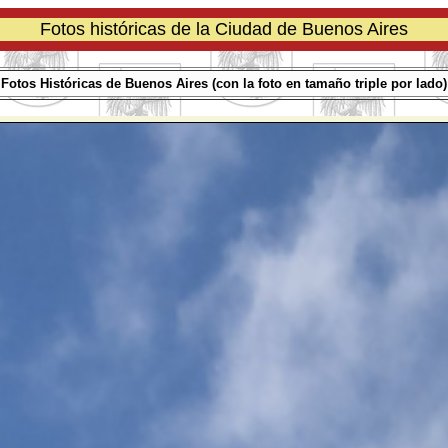
Fotos históricas de la Ciudad de Buenos Aires
Fotos Históricas de Buenos Aires (con la foto en tamaño triple por lado)