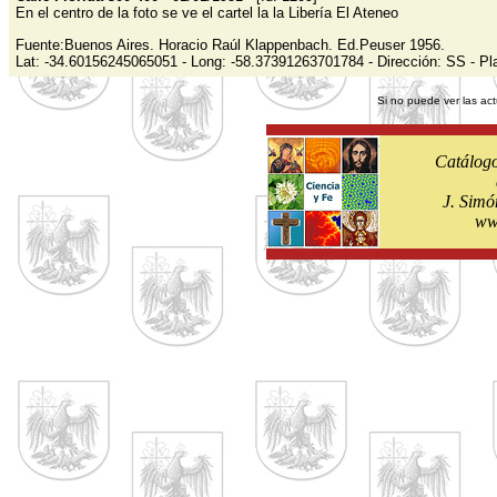
En el centro de la foto se ve el cartel la la Libería El Ateneo
Fuente:Buenos Aires. Horacio Raúl Klappenbach. Ed.Peuser 1956.
Lat: -34.60156245065051 - Long: -58.37391263701784 - Dirección: SS - Pl
Si no puede ver las act
Catálogo
J. Simó
ww