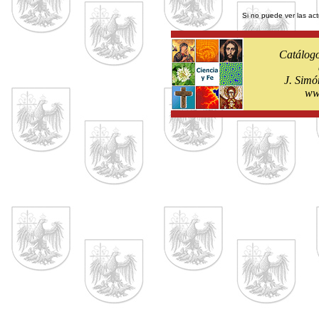
Si no puede ver las act
Catálogo
J. Simó
ww