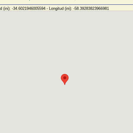
ud (ini): -34.6021946005594 - Longitud (ini): -58.39283823966981