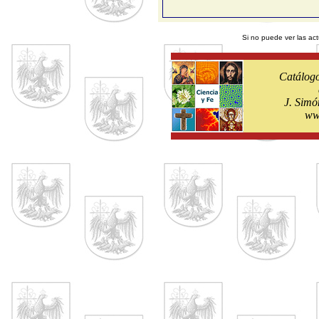
Si no puede ver las act
Catálogo
J. Simó
ww