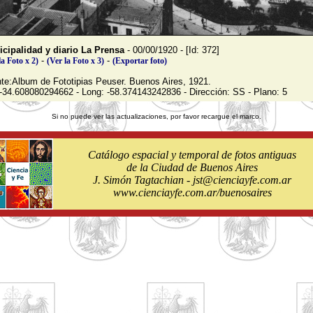
cipalidad y diario La Prensa
- 00/00/1920 - [Id: 372]
-
-
la Foto x 2)
(Ver la Foto x 3)
(Exportar foto)
te:Album de Fototipias Peuser. Buenos Aires, 1921.
 -34.608080294662 - Long: -58.374143242836 - Dirección: SS - Plano: 5
Si no puede ver las actualizaciones, por favor recargue el marco.
Catálogo espacial y temporal de fotos antiguas
de la Ciudad de Buenos Aires
J. Simón Tagtachian - jst@cienciayfe.com.ar
www.cienciayfe.com.ar/buenosaires