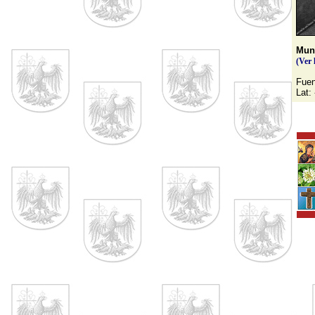
Muni
(Ver 
Fuen
Lat: