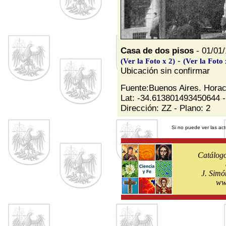
Casa de dos pisos
- 01/01/
-
(Ver la Foto x 2)
(Ver la Foto 
Ubicación sin confirmar
Fuente:Buenos Aires. Horac
Lat: -34.613801493450644 -
Dirección: ZZ - Plano: 2
Si no puede ver las act
Catálogo
J. Simó
ww