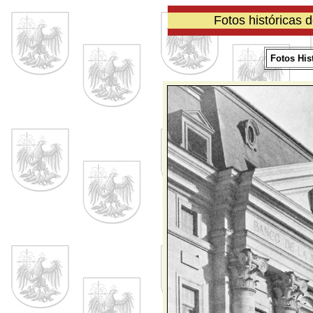
Fotos históricas 
Fotos His