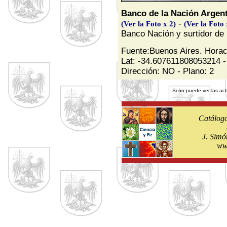
Banco de la Nación Argen
-
(Ver la Foto x 2)
(Ver la Foto 
Banco Nación y surtidor de 
Fuente:Buenos Aires. Horac
Lat: -34.607611808053214 -
Dirección: NO - Plano: 2
Si no puede ver las act
Catálogo
J. Simó
ww