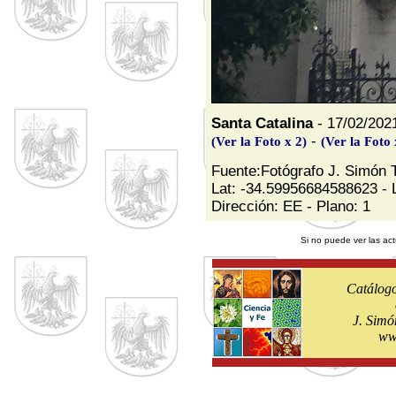
Santa Catalina
- 17/02/2021
-
(Ver la Foto x 2)
(Ver la Foto 
Fuente:Fotógrafo J. Simón 
Lat: -34.59956684588623 - 
Dirección: EE - Plano: 1
Si no puede ver las act
Catálogo
J. Simó
ww