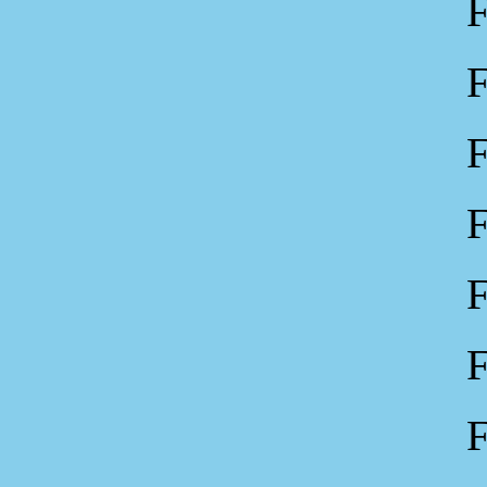
F
F
F
F
F
F
F