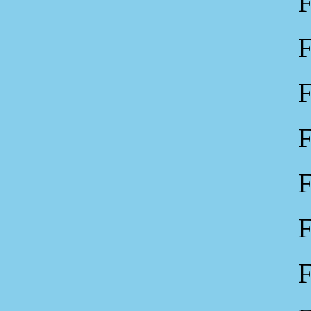
F
F
F
F
F
F
F