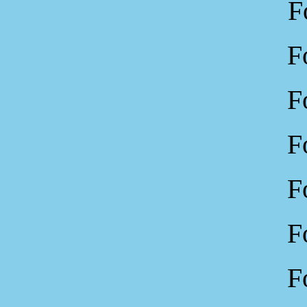
F
F
F
F
F
F
F