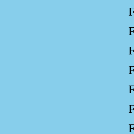
F
F
F
F
F
F
F