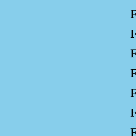
F
F
F
F
F
F
F