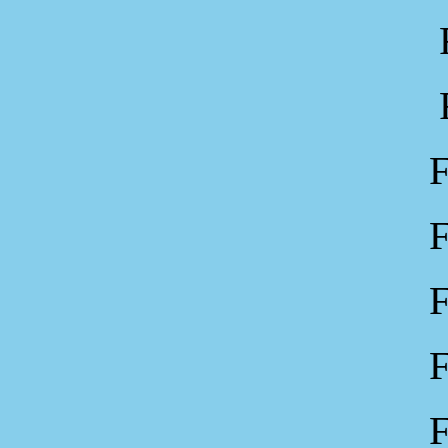
F
F
F
F
F