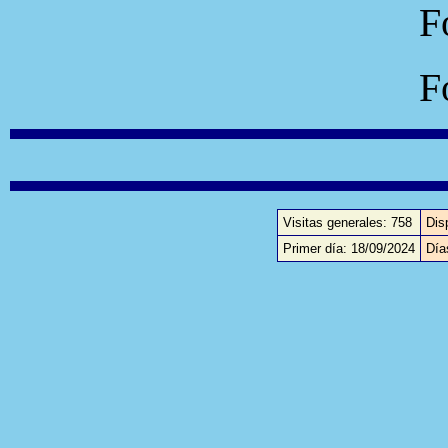
F
F
Visitas generales: 758
Dis
Primer día: 18/09/2024
Día