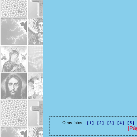
Otras fotos: -
-
-
-
-
[ 1 ]
[ 2 ]
[ 3 ]
[ 4 ]
[ 5 ]
[Pá