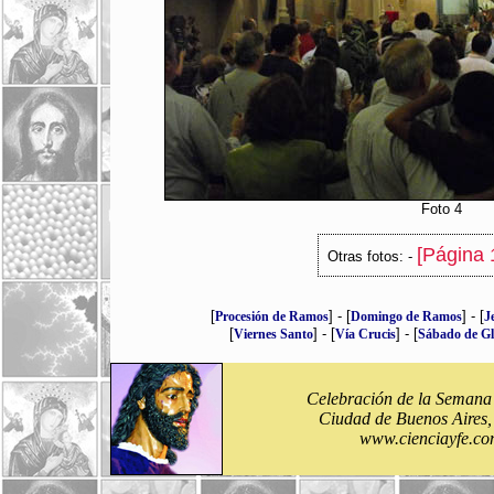
Foto 4
[Página 1
Otras fotos: -
[
] - [
] - [
Procesión de Ramos
Domingo de Ramos
J
[
] - [
] - [
Viernes Santo
Vía Crucis
Sábado de Gl
Celebración de la Semana
Ciudad de Buenos Aires,
www.cienciayfe.co