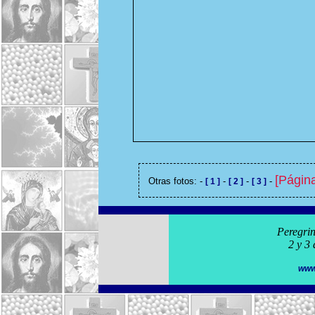
[Página
Otras fotos: -
-
-
-
[ 1 ]
[ 2 ]
[ 3 ]
Peregrin
2 y 3
www