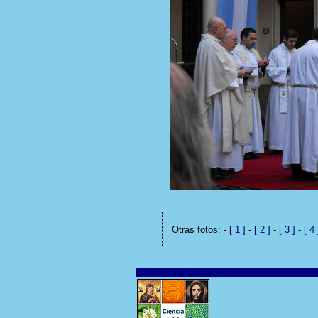
Otras fotos: -
[ 1 ]
-
[ 2 ]
-
[ 3 ]
-
[ 4 