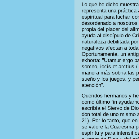
Lo que he dicho muestra
representa una práctica 
espiritual para luchar co
desordenado a nosotros 
propia del placer del ali
ayuda al discípulo de Cri
naturaleza debilitada por
negativos afectan a toda
Oportunamente, un antig
exhorta: "Utamur ergo par
somno, iocis et arctius 
manera más sobria las pa
sueño y los juegos, y p
atención".
Queridos hermanos y her
como último fin ayudarn
escribía el Siervo de Di
don total de uno mismo a 
21). Por lo tanto, que en
se valore la Cuaresma par
espíritu y para intensifi