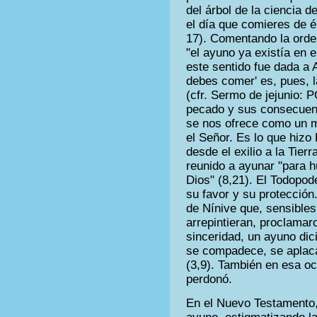
del árbol de la ciencia 
el día que comieres de é
17). Comentando la orde
"el ayuno ya existía en e
este sentido fue dada a A
debes comer' es, pues, l
(cfr. Sermo de jejunio: 
pecado y sus consecuenc
se nos ofrece como un m
el Señor. Es lo que hizo
desde el exilio a la Tier
reunido a ayunar "para h
Dios" (8,21). El Todopo
su favor y su protección
de Nínive que, sensibles
arrepintieran, proclamar
sinceridad, un ayuno dici
se compadece, se aplaca
(3,9). También en esa oc
perdonó.
En el Nuevo Testamento,