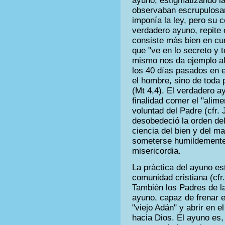
ayuno, estigmatizando la
observaban escrupulosa
imponía la ley, pero su 
verdadero ayuno, repite 
consiste más bien en cum
que "ve en lo secreto y 
mismo nos da ejemplo al
los 40 días pasados en e
el hombre, sino de toda 
(Mt 4,4). El verdadero a
finalidad comer el "alim
voluntad del Padre (cfr. 
desobedeció la orden del
ciencia del bien y del m
someterse humildemente 
misericordia.
La práctica del ayuno es
comunidad cristiana (cfr
También los Padres de la
ayuno, capaz de frenar e
"viejo Adán" y abrir en 
hacia Dios. El ayuno es,