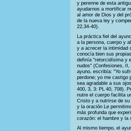
y perenne de esta antigu
ayudarnos a mortificar n
al amor de Dios y del p
de la nueva ley y compen
22,34-40).
La práctica fiel del ayu
a la persona, cuerpo y a
y a acrecer la intimidad
conocía bien sus propias
definía "retorcidísima y
nudos" (Confesiones, II, 
ayuno, escribía: "Yo suf
perdone; yo me castigo 
sea agradable a sus ojos
400, 3, 3: PL 40, 708). P
nutre el cuerpo facilita 
Cristo y a nutrirse de s
y la oración Le permiti
más profunda que experi
corazón: el hambre y la 
Al mismo tiempo, el ayu