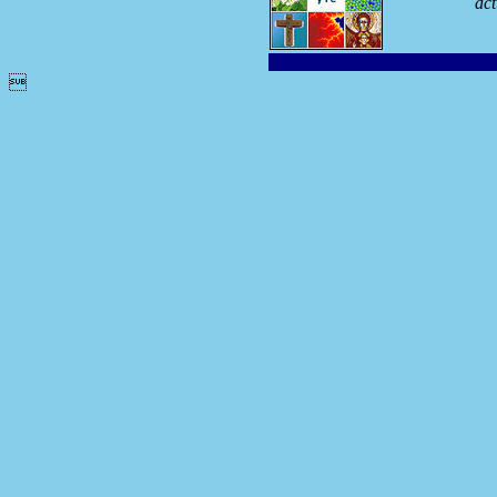
act
