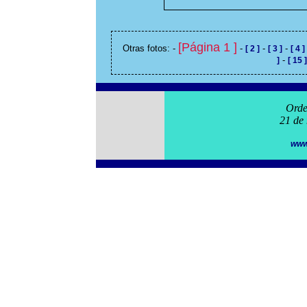
[Página 1 ]
Otras fotos: -
-
-
-
[ 2 ]
[ 3 ]
[ 4 ]
-
]
[ 15 ]
Orde
21 de
www