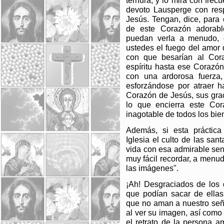
ternura, y lo mira con frec
devoto Lausperge con res
Jesús. Tengan, dice, para
de este Corazón adorabl
puedan verla a menudo, c
ustedes el fuego del amor
con que besarían al Cor
espíritu hasta ese Corazón
con una ardorosa fuerza
esforzándose por atraer h
Corazón de Jesús, sus grac
lo que encierra este Co
inagotable de todos los bie
Además, si esta práctica
Iglesia el culto de las sa
vida con esa admirable sen
muy fácil recordar, a menu
las imágenes".
¡Ah! Desgraciados de los 
que podían sacar de ellas
que no aman a nuestro seño
al ver su imagen, así como
el retrato de la persona 