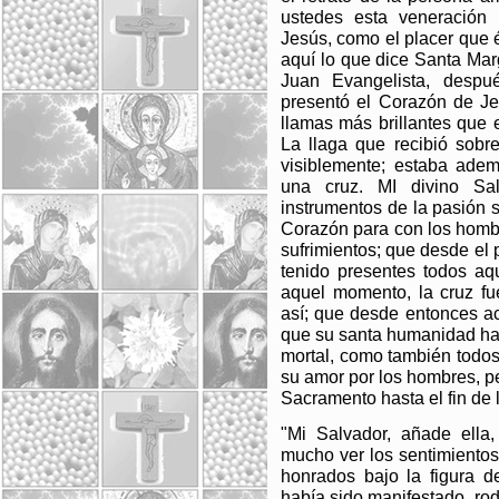
ustedes esta veneración
Jesús, como el placer que
aquí lo que dice Santa Marg
Juan Evangelista, desp
presentó el Corazón de J
llamas más brillantes que e
La llaga que recibió sobre
visiblemente; estaba ade
una cruz. MI divino Sa
instrumentos de la pasión 
Corazón para con los hombr
sufrimientos; que desde el 
tenido presentes todos aq
aquel momento, la cruz fu
así; que desde entonces ac
que su santa humanidad habí
mortal, como también todos
su amor por los hombres, p
Sacramento hasta el fin de l
"Mi Salvador, añade ell
mucho ver los sentimientos
honrados bajo la figura d
había sido manifestado, ro