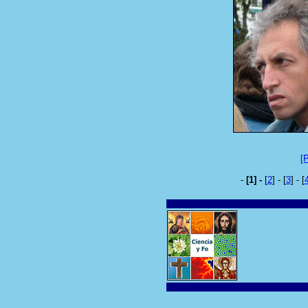
[
-
[1] -
[
2
] - [
3
] - [