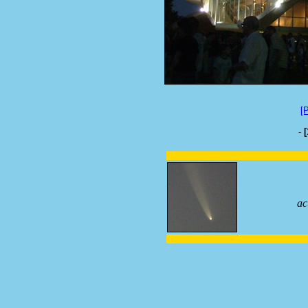
[
-
[
ac