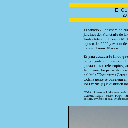
El C
20 
El sábado 20 de enero de 2007
jardines del Planetario de 
lindas fotos del Cometa Mc 
agosto del 2006 y es uno de l
de los últimos 30 años.
Es para destacar lo lindo que
congregada allí para ver el
prestaban sus telescopios pa
fenómeno. En particular, me 
película "Encuentros Cercan
toda la gente se congrega en
los OVNIs. ¡Qué disfruten las
NOTA: si desea incluirlas en un websit
siguiente manera: "Fuente: Fotos J. Si
posible, enviénos un mail avisándonos