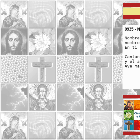
0935 - 
Nombre
nombre
En ti 
Cantan
y el a
Ave Ma