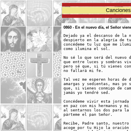
Canciones 
0860 - En el nuevo día, el Señor vie
Dejado ya el descanso de la n
despierto en la alegría de tu
concédeme tu luz que me ilumi
como ilumina el sol.

No sé lo que será del nuevo d
que entre luces y sombras viv
pero sé que, si tú vienes con
no fallará mi fe. 

Tal vez me esperen horas de d
amargas y sedientas, mas yo s
que, si vienes conmigo de cam
jamás yo tendré sed.

Concédeme vivir esta jornada

en paz con mis hermanos y mi 
al sentarnos los dos para la 
párteme el pan Señor.

Recibe, Padre santo, nuestro 
acoge por tu Hijo la oración
