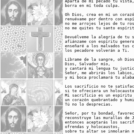
Aparta de mi pecado tu vista,
borra en mí toda culpa.

Oh Dios, crea en mí un corazó
renuévame por dentro con espí
no me arrojes lejos de tu ros
no me quites tu santo espírit
Devuélveme la alegría de tu s
afiánzame con espíritu genero
enseñaré a los malvados tus c
los pecadore volverán a Ti.

Líbrame de la sangre, oh Dios
Dios, Salvador mío,

y cantará mi lengua tu justic
Señor, me abrirás los labios,
y mi boca proclamará tu alaba
Los sacrificio no te satisfac
si te ofreciera un holocausto
Mi sacrificio es un espíritu 
un corazón quebrantado y humi
Tú no lo desprecias.

Señor, por tu bondad, favorec
reconstruye las murallas de J
entonces aceptarás los sacrif
ofrendas y holocaustos,

sobre tu altar se inmolarán n