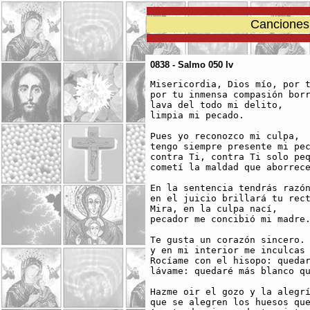
Canciones 
0838 - Salmo 050 lv
Misericordia, Dios mío, por t
por tu inmensa compasión borr
lava del todo mi delito,

limpia mi pecado.

Pues yo reconozco mi culpa,

tengo siempre presente mi pec
contra Ti, contra Ti solo peq
cometí la maldad que aborrece
En la sentencia tendrás razón
en el juicio brillará tu rect
Mira, en la culpa nací,

pecador me concibió mi madre.
Te gusta un corazón sincero.

y en mi interior me inculcas 
Rocíame con el hisopo: quedar
lávame: quedaré más blanco qu
Hazme oir el gozo y la alegrí
que se alegren los huesos que