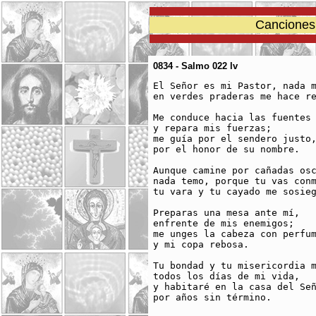
Canciones 
0834 - Salmo 022 lv
El Señor es mi Pastor, nada m
en verdes praderas me hace re
Me conduce hacia las fuentes 
y repara mis fuerzas;

me guía por el sendero justo,
por el honor de su nombre.

Aunque camine por cañadas osc
nada temo, porque tu vas conm
tu vara y tu cayado me sosieg
Preparas una mesa ante mí,

enfrente de mis enemigos;

me unges la cabeza con perfum
y mi copa rebosa.

Tu bondad y tu misericordia m
todos los días de mi vida,

y habitaré en la casa del Señ
por años sin término.
