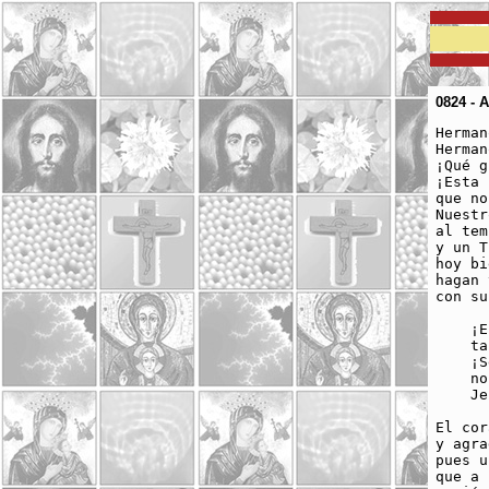
0824 - 
Herman
Herman
¡Qué g
¡Esta 
que no
Nuestr
al tem
y un T
hoy bi
hagan 
con su
    ¡E
    ta
    ¡S
    no
    Je
El cor
y agra
pues u
que a 