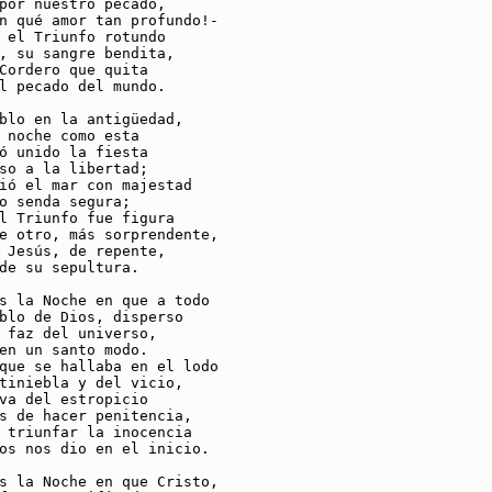
por nuestro pecado,

n qué amor tan profundo!-

 el Triunfo rotundo

, su sangre bendita,

Cordero que quita

l pecado del mundo.

blo en la antigüedad,

 noche como esta

ó unido la fiesta

so a la libertad;

ió el mar con majestad

o senda segura;

l Triunfo fue figura

e otro, más sorprendente,

 Jesús, de repente,

de su sepultura.

s la Noche en que a todo

blo de Dios, disperso

 faz del universo,

en un santo modo.

que se hallaba en el lodo

tiniebla y del vicio,

va del estropicio

s de hacer penitencia,

 triunfar la inocencia

os nos dio en el inicio.

s la Noche en que Cristo,
