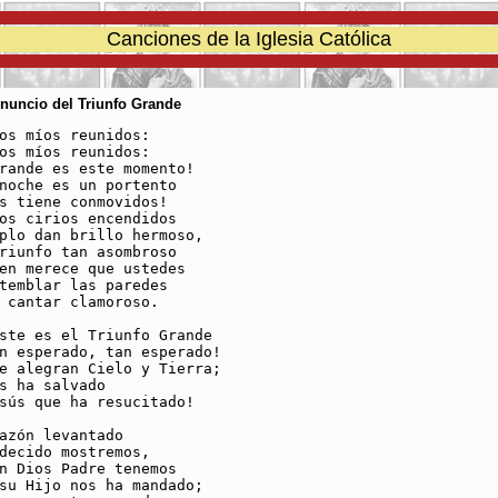
Canciones de la Iglesia Católica
Anuncio del Triunfo Grande
os míos reunidos:

os míos reunidos:

rande es este momento!

noche es un portento

s tiene conmovidos!

os cirios encendidos

plo dan brillo hermoso,

riunfo tan asombroso

en merece que ustedes

temblar las paredes

 cantar clamoroso.

ste es el Triunfo Grande

n esperado, tan esperado!

e alegran Cielo y Tierra;

s ha salvado

sús que ha resucitado!

azón levantado

decido mostremos,

n Dios Padre tenemos

su Hijo nos ha mandado;
