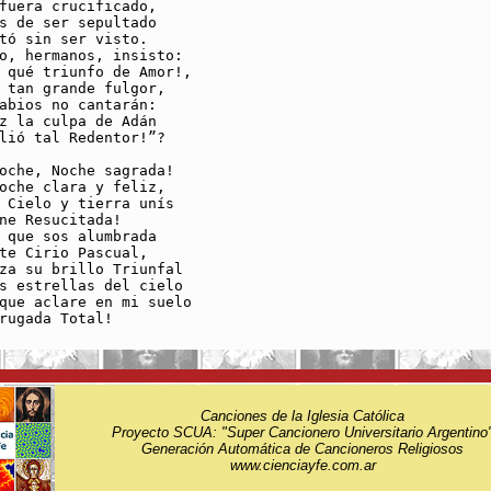
fuera crucificado,

s de ser sepultado

tó sin ser visto.

o, hermanos, insisto:

 qué triunfo de Amor!,

 tan grande fulgor,

abios no cantarán:

z la culpa de Adán

lió tal Redentor!”?

oche, Noche sagrada!

oche clara y feliz,

 Cielo y tierra unís

ne Resucitada!

 que sos alumbrada

te Cirio Pascual,

za su brillo Triunfal

s estrellas del cielo

que aclare en mi suelo

Canciones de la Iglesia Católica
Proyecto SCUA: "Super Cancionero Universitario Argentino
Generación Automática de Cancioneros Religiosos
www.cienciayfe.com.ar