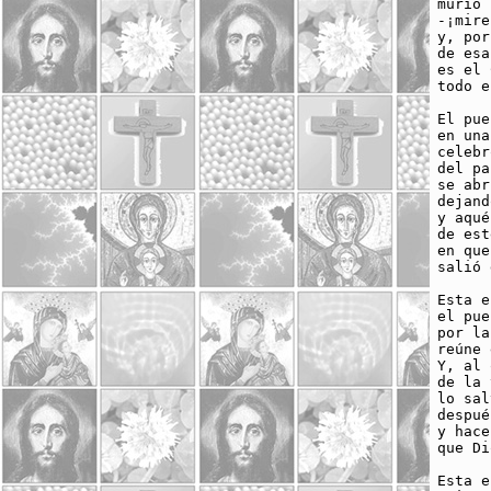
murió 
-¡mire
y, por
de esa
es el 
todo e
El pue
en una
celebr
del pa
se abr
dejand
y aqué
de est
en que
salió 
Esta e
el pue
por la
reúne 
Y, al 
de la 
lo sal
despué
y hace
que Di
Esta e