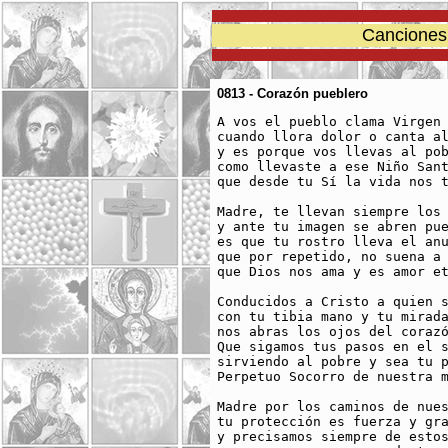
Canciones 
0813 - Corazón pueblero
A vos el pueblo clama Virgen 
cuando llora dolor o canta al
y es porque vos llevas al pob
como llevaste a ese Niño Sant
que desde tu Sí la vida nos t
Madre, te llevan siempre los 
y ante tu imagen se abren pue
es que tu rostro lleva el anu
que por repetido, no suena a 
que Dios nos ama y es amor et
Conducidos a Cristo a quien s
con tu tibia mano y tu mirada
nos abras los ojos del corazó
Que sigamos tus pasos en el s
sirviendo al pobre y sea tu p
Perpetuo Socorro de nuestra m
Madre por los caminos de nues
tu protección es fuerza y gra
y precisamos siempre de estos