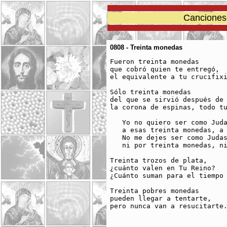
Canciones 
0808 - Treinta monedas
Fueron treinta monedas 

que cobró quien te entregó, 

el equivalente a tu crucifixi
Sólo treinta monedas 

del que se sirvió después de 
la corona de espinas, todo tu
   Yo no quiero ser como Juda
   a esas treinta monedas, a 
   No me dejes ser como Judas
   ni por treinta monedas, ni
Treinta trozos de plata, 

¿cuánto valen en Tu Reino? 

¿Cuánto suman para el tiempo 
Treinta pobres monedas 

pueden llegar a tentarte, 

pero nunca van a resucitarte.