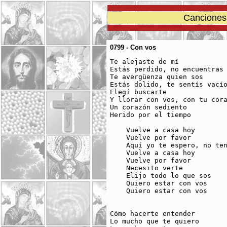
Canciones 
0799 - Con vos
Te alejaste de mí

Estás perdido, no encuentras 
Te avergüenza quien sos

Estás dolido, te sentís vacío
Elegí buscarte

Y llorar con vos, con tu cora
Un corazón sediento

Herido por el tiempo

    Vuelve a casa hoy 

    Vuelve por favor 

    Aquí yo te espero, no ten
    Vuelve a casa hoy 

    Vuelve por favor 

    Necesito verte

    Elijo todo lo que sos 

    Quiero estar con vos

    Quiero estar con vos

Cómo hacerte entender

Lo mucho que te quiero
