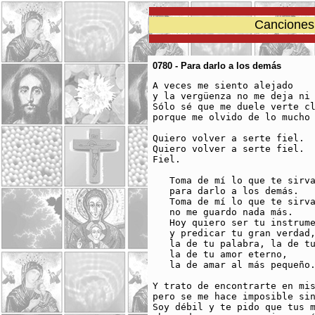
Canciones 
0780 - Para darlo a los demás
A veces me siento alejado 

y la vergüenza no me deja ni 
Sólo sé que me duele verte cl
porque me olvido de lo mucho 
Quiero volver a serte fiel. 

Quiero volver a serte fiel. 

Fiel. 

   Toma de mí lo que te sirva
   para darlo a los demás. 

   Toma de mí lo que te sirva
   no me guardo nada más. 

   Hoy quiero ser tu instrume
   y predicar tu gran verdad,
   la de tu palabra, la de tu
   la de tu amor eterno, 

   la de amar al más pequeño.
Y trato de encontrarte en mis
pero se me hace imposible sin
Soy débil y te pido que tus m